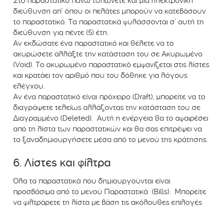
Στο παραστατικό πάνω τυπώνετε και μια ηλεκτρονική
διεύθυνση απ’ όπου οι πελάτες μπορούν να κατεβάσουν
το παραστατικό. Τα παραστατικά φυλάσσονται σ’ αυτή τη
διεύθυνση για πέντε (5) έτη.
Αν εκδώσατε ένα παραστατικό και θέλετε να το
ακυρώσετε αλλάξτε την κατάσταση του σε Ακυρωμένο
(Void). Το ακυρωμένο παραστατικό εμφανίζεται στις λίστες
και κρατάει τον αριθμό που του δόθηκε για λόγους
ελέγχου.
Αν ένα παραστατικό είναι πρόχειρο (Draft), μπορείτε να το
διαγράψετε τελείως αλλάζοντας την κατάσταση του σε
Διαγραμμένο (Deleted). Αυτή η ενέργεια θα το αφαιρέσει
από τη λίστα των παραστατικών και θα σας επιτρέψει να
το ξαναδημιουργήσετε μέσα από το μενού της κράτησης.
6. Λίστες και φίλτρα
Όλα τα παραστατικά που δημιουργούνται είναι
προσβάσιμα από το μενού Παραστατικά (Bills). Μπορείτε
να φιλτράρετε τη λίστα με βάση τις ακόλουθες επιλογές