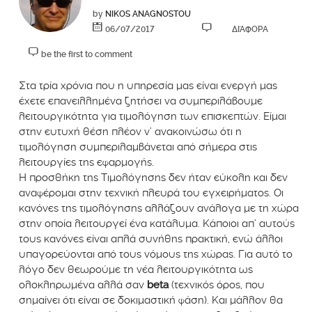
by
NIKOS ANAGNOSTOU
06/07/2017
ΔΙΆΦΟΡΑ
be the first to comment
Στα τρία χρόνια που η υπηρεσία μας είναι ενεργή μας
έχετε επανειλλημένα ζητήσει να συμπεριλάβουμε
λειτουργικότητα για τιμολόγηση των επισκεπτών. Είμαι
στην ευτυχή θέση πλέον ν’ ανακοινώσω ότι η
τιμολόγηση συμπεριλαμβάνεται από σήμερα στις
λειτουργίες της εφαρμογής.
Η προσθήκη της Τιμολόγησης δεν ήταν εύκολη και δεν
αναφέρομαι στην τεχνική πλευρά του εγχειρήματος. Οι
κανόνες της τιμολόγησης αλλάζουν ανάλογα με τη χώρα
στην οποία λειτουργεί ένα κατάλυμα. Κάποιοι απ’ αυτούς
τους κανόνες είναι απλά συνήθης πρακτική, ενώ άλλοι
υπαγορεύονται από τους νόμους της χώρας. Για αυτό το
λόγο δεν θεωρούμε τη νέα λειτουργικότητα ως
ολοκληρωμένα αλλά σαν
beta
(τεχνικός όρος, που
σημαίνει ότι είναι σε δοκιμαστική φάση). Και μάλλον θα