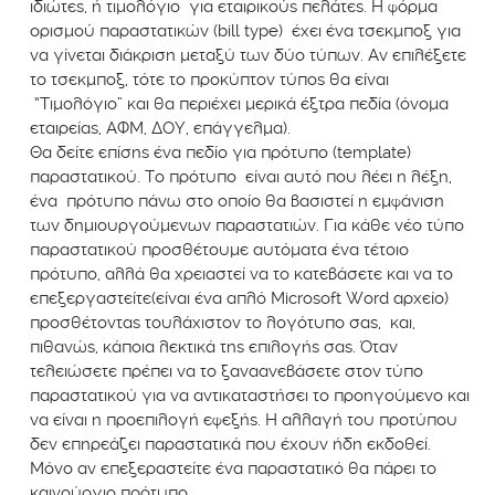
ιδιώτες, ή τιμολόγιο για εταιρικούς πελάτες. Η φόρμα
ορισμού παραστατικών (bill type) έχει ένα τσεκμποξ για
να γίνεται διάκριση μεταξύ των δύο τύπων. Αν επιλέξετε
το τσεκμποξ, τότε το προκύπτον τύπος θα είναι
“Τιμολόγιο” και θα περιέχει μερικά έξτρα πεδία (όνομα
εταιρείας, ΑΦΜ, ΔΟΥ, επάγγελμα).
Θα δείτε επίσης ένα πεδίο για πρότυπο (template)
παραστατικού. Το πρότυπο είναι αυτό που λέει η λέξη,
ένα πρότυπο πάνω στο οποίο θα βασιστεί η εμφάνιση
των δημιουργούμενων παραστατιών. Για κάθε νέο τύπο
παραστατικού προσθέτουμε αυτόματα ένα τέτοιο
πρότυπο, αλλά θα χρειαστεί να το κατεβάσετε και να το
επεξεργαστείτε(είναι ένα απλό Microsoft Word αρχείο)
προσθέτοντας τουλάχιστον το λογότυπο σας, και,
πιθανώς, κάποια λεκτικά της επιλογής σας. Όταν
τελειώσετε πρέπει να το ξαναανεβάσετε στον τύπο
παραστατικού για να αντικαταστήσει το προηγούμενο και
να είναι η προεπιλογή εφεξής. Η αλλαγή του προτύπου
δεν επηρεάζει παραστατικά που έχουν ήδη εκδοθεί.
Μόνο αν επεξεραστείτε ένα παραστατικό θα πάρει το
καινούργιο πρότυπο.